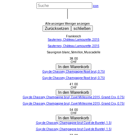
icon
Alle anzeigen
Weniger anzeigen
Zurücksetzen
schließen
Frankreich
Sauternes, Château Lamourette, 2015
Sauternes, Château Lamourette, 2015
Sauvignon blanc, Sémillon, Muscadelle
38.00
CHF
In den Warenkorb
Guy de Chassey, Champagne Rosé brut, 0.75l
Guy de Chassey, Champagne Rosé brut, 0.75l
41.00
CHF
In den Warenkorb
Guy de Chassey, Champagne brut, Cuvé Millesime 2015, Grand Cru, 0.75l
Guy de Chassey, Champagne brut, Cuvé Millesime 2015, Grand Cru, 0.75l
54.00
CHF
In den Warenkorb
Guy de Chassey, Champagne brut Cuvé de Buretel, 1.5l
Guy de Chassey, Champagne brut Cuvé de Buretel, 1.5l