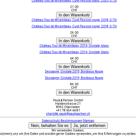
Château Tour de Mirambeau, Cuvé Passion blanc, 2020, 0.75l
21.00
CHF
In den Warenkorb
Château Tour de Mirambeau, Cuvé Passion rouge, 2018, 0.75l
Château Tour de Mirambeau, Cuvé Passion rouge, 2018, 0.75l
24.00
CHF
In den Warenkorb
Château Tour de Mirambeau, 2016, Girolate, blanc
Château Tour de Mirambeau, 2016, Girolate, blanc
64.00
CHF
In den Warenkorb
Despagne, Girolate 2019, Bordeaux Rouge
Despagne, Girolate 2019, Bordeaux Rouge
84.00
CHF
In den Warenkorb
Pauk & Partner GmbH
Haldenstrasse 21
8942 Oberrieden
+41 78 654 66 81
charlotte.pauk@paukpartner.ch
Datenschutz-Bestimmungen
Sitemap
Nein, behalten Sie es
Ja, jetzt entfernen
Wir verwenden Cookies.
kümmern uns um Ihre Daten und würden gerne Cookies verwenden, um Ihre Erfahrungen zu verbes