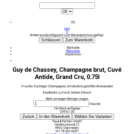
DE
cart
0
Artikel wurde erfolgreich zum Warenkorb hinzugefügt.
Schliessen
Zum Warenkorb
Startseite
Weinshop
Impressum
Guy de Chassey, Champagne brut, Cuvé
Antide, Grand Cru, 0.75l
Frischer, fruchtiger Champagner, mit deutlich gereiften Aromanoten
Empfohlen zu Fisch, hellem Fleisch
Mehr anzeigen
Weniger zeigen
Flasche
10+ Stück verfügbar
CHF
61.00
Zurück
In den Warenkorb
Wählen Sie Varianten
Pauk & Partner GmbH
Haldenstrasse 21
8942 Oberrieden
+41 78 654 66 81