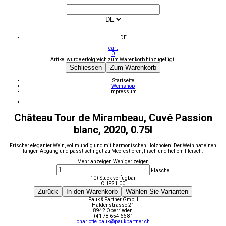
DE
cart
0
Artikel wurde erfolgreich zum Warenkorb hinzugefügt.
Schliessen
Zum Warenkorb
Startseite
Weinshop
Impressum
Château Tour de Mirambeau, Cuvé Passion
blanc, 2020, 0.75l
Frischer eleganter Wein, vollmundig und mit harmonischen Holznoten. Der Wein hat einen
langen Abgang und passt sehr gut zu Meerestieren, Fisch und hellem Fleisch.
Mehr anzeigen
Weniger zeigen
Flasche
10+ Stück verfügbar
CHF
21.00
Zurück
In den Warenkorb
Wählen Sie Varianten
Pauk & Partner GmbH
Haldenstrasse 21
8942 Oberrieden
+41 78 654 66 81
charlotte.pauk@paukpartner.ch