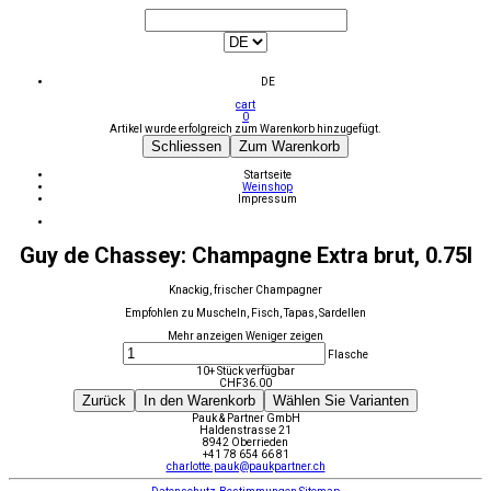
DE
cart
0
Artikel wurde erfolgreich zum Warenkorb hinzugefügt.
Schliessen
Zum Warenkorb
Startseite
Weinshop
Impressum
Guy de Chassey: Champagne Extra brut, 0.75l
Knackig, frischer Champagner
Empfohlen zu Muscheln, Fisch, Tapas, Sardellen
Mehr anzeigen
Weniger zeigen
Flasche
10+ Stück verfügbar
CHF
36.00
Zurück
In den Warenkorb
Wählen Sie Varianten
Pauk & Partner GmbH
Haldenstrasse 21
8942 Oberrieden
+41 78 654 66 81
charlotte.pauk@paukpartner.ch