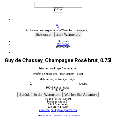
DE
cart
0
Artikel wurde erfolgreich zum Warenkorb hinzugefügt.
Schliessen
Zum Warenkorb
Startseite
Weinshop
Impressum
Guy de Chassey, Champagne Rosé brut, 0.75l
Frischer, fruchtiger Champagner
Empfohlen zu Quiche, Fisch, hellem Fleisch
Mehr anzeigen
Weniger zeigen
Flasche
100+ Stück verfügbar
CHF
41.00
Zurück
In den Warenkorb
Wählen Sie Varianten
Pauk & Partner GmbH
Haldenstrasse 21
8942 Oberrieden
+41 78 654 66 81
charlotte.pauk@paukpartner.ch