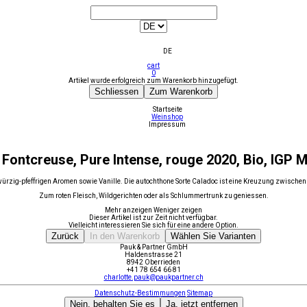
DE
cart
0
Artikel wurde erfolgreich zum Warenkorb hinzugefügt.
Schliessen
Zum Warenkorb
Startseite
Weinshop
Impressum
Fontcreuse, Pure Intense, rouge 2020, Bio, IGP 
rzig-pfeffrigen Aromen sowie Vanille. Die autochthone Sorte Caladoc ist eine Kreuzung zwischen G
Zum roten Fleisch, Wildgerichten oder als Schlummertrunk zu geniessen.
Mehr anzeigen
Weniger zeigen
Dieser Artikel ist zur Zeit nicht verfügbar.
Vielleicht interessieren Sie sich für eine andere Option.
Zurück
In den Warenkorb
Wählen Sie Varianten
Pauk & Partner GmbH
Haldenstrasse 21
8942 Oberrieden
+41 78 654 66 81
charlotte.pauk@paukpartner.ch
Datenschutz-Bestimmungen
Sitemap
Nein, behalten Sie es
Ja, jetzt entfernen