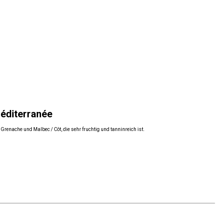
Méditerranée
renache und Malbec / Côt, die sehr fruchtig und tanninreich ist.