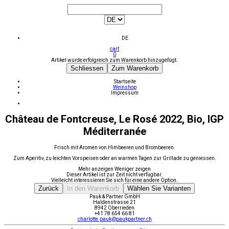
DE
cart
0
Artikel wurde erfolgreich zum Warenkorb hinzugefügt.
Schliessen
Zum Warenkorb
Startseite
Weinshop
Impressum
Château de Fontcreuse, Le Rosé 2022, Bio, IGP
Méditerranée
Frisch mit Aromen von Himbeeren und Brombeeren.
Zum Aperitiv, zu leichten Vorspeisen oder an warmen Tagen zur Grillade zu geniessen.
Mehr anzeigen
Weniger zeigen
Dieser Artikel ist zur Zeit nicht verfügbar.
Vielleicht interessieren Sie sich für eine andere Option.
Zurück
In den Warenkorb
Wählen Sie Varianten
Pauk & Partner GmbH
Haldenstrasse 21
8942 Oberrieden
+41 78 654 66 81
charlotte.pauk@paukpartner.ch