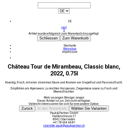
DE
cart
0
Artikel wurde erfolgreich zum Warenkorb hinzugefügt.
Schliessen
Zum Warenkorb
Startseite
Weinshop
Impressum
Château Tour de Mirambeau, Classic blanc,
2022, 0.75l
Knackig, frisch, mit einer strammen Säure und Aromen von Grapefruit und Passionsfrucht.
Empfohlen als Aperowein, zu leichten Vorspeisen, Ziegenkäse sowie zu Fisch und
Meeresfrüchten.
Mehr anzeigen
Weniger zeigen
Dieser Artikel ist zur Zeit nicht verfügbar.
Vielleicht interessieren Sie sich für eine andere Option.
Zurück
In den Warenkorb
Wählen Sie Varianten
Pauk & Partner GmbH
Haldenstrasse 21
8942 Oberrieden
+41 78 654 66 81
charlotte.pauk@paukpartner.ch